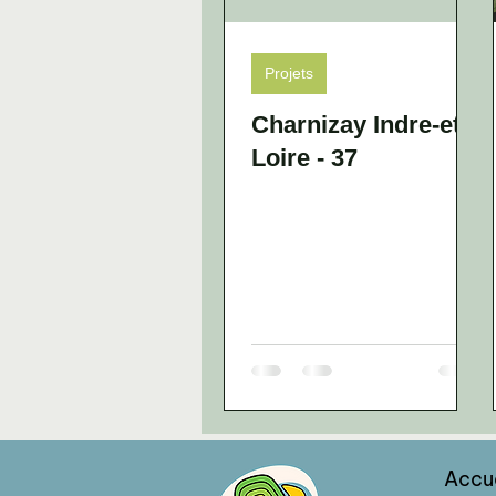
Projets
Charnizay Indre-et-
Loire - 37
Accu