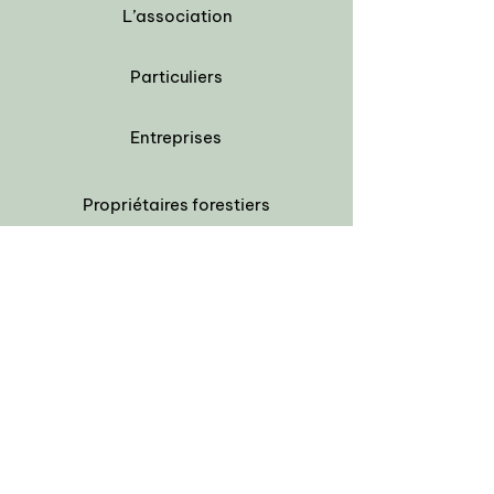
L’association
Particuliers
Entreprises
Propriétaires
forestiers
Nos projets
S'informer
Nous contacter