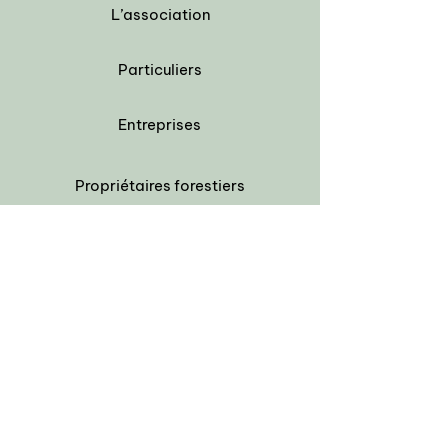
L’association
Particuliers
Entreprises
Propriétaires
forestiers
Nos projets
S'informer
Nous contacter